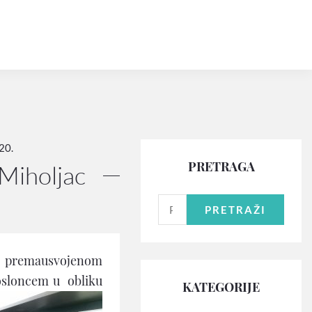
20.
PRETRAGA
Miholjac
PRETRAŽI
e premausvojenom
 osloncem u obliku
KATEGORIJE