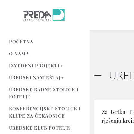
POČETNA
O NAMA
IZVEDENI PROJEKTI
URED
UREDSKI NAMJEŠTAJ
UREDSKE RADNE STOLICE I
FOTELJE
KONFERENCIJSKE STOLICE I
Za tvrtku T
KLUPE ZA ČEKAONICE
rješenju krei
UREDSKE KLUB FOTELJE