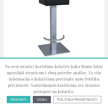
Na ovoj stranici koristimo kolačiće kako bismo lakše
3. kolovoza 2018.
Ugostiteljske stolice i stolovi
upravljali stranicom i zbog potrebe analize. Za više
informacija o kolačićima pročitajte našu Politiku
FLAT BARSKA STOLICA
privatnosti. Nastavljanjem korištenja ove stranice
pristajete na kolačiće.
Barska stolica FLAT napravljena je od metalne
PRIHVATI
ODBIJ
POLITIKA PRIVATNOSTI
konstrukcije kockastog dizajna s oštrim