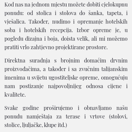
Kod nas na jednom mjestu možete dobiti cjelokupnu
ponudu: od stolica i stolova do šanka, tapeta, i
vješalica. Također, nudimo i opremanje hotelskih
soba i hotelskih recepcija. Izbor opreme je, u
pogledu dizajna i boja, doista velik, ali mi možemo
pratiti vrlo zahtjevno projektirane prostore.
Direktna suradnja s brojnim domaćim drvnim
proizvođačima, a također i sa zvučnim talijanskim
imenima u svijetu ugostiteljske opreme, omogućuju
nam postizanje najpovoljnijeg odnosa cijene i
kvalitete.
Svake godine proširujemo i obnavljamo našu
ponudu namještaja za terase i vrtove (stolovi,
stolice, ljuljačke, klupe itd.)