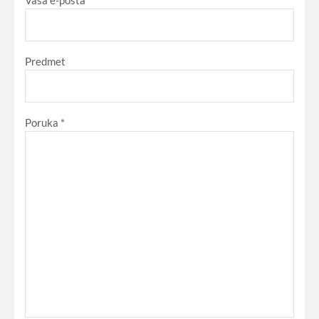
Vaša e-pošta *
Predmet
Poruka *