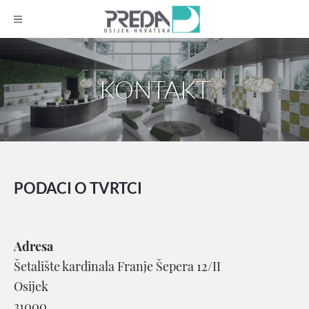
KONTAKT
PODACI O TVRTCI
Adresa
Šetalište kardinala Franje Šepera 12/II
Osijek
31000