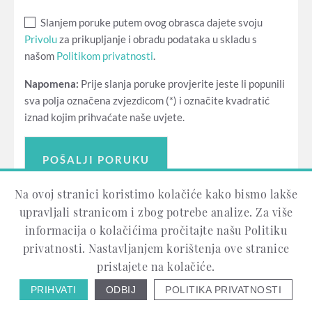
Slanjem poruke putem ovog obrasca dajete svoju
Privolu
za prikupljanje i obradu podataka u skladu s
našom
Politikom privatnosti
.
Napomena:
Prije slanja poruke provjerite jeste li popunili
sva polja označena zvjezdicom (*) i označite kvadratić
iznad kojim prihvaćate naše uvjete.
Na ovoj stranici koristimo kolačiće kako bismo lakše
upravljali stranicom i zbog potrebe analize. Za više
informacija o kolačićima pročitajte našu Politiku
privatnosti. Nastavljanjem korištenja ove stranice
pristajete na kolačiće.
PREDA-OSIJEK D.O.O. ©
2018-2026 |
POLITIKA
PRIVATNOSTI
PRIHVATI
ODBIJ
POLITIKA PRIVATNOSTI