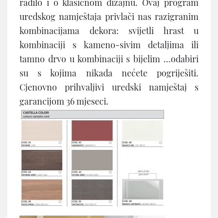
radilo i o klasičnom dizajnu. Ovaj program
uredskog namještaja privlači nas razigranim
kombinacijama dekora: svijetli hrast u
kombinaciji s kameno-sivim detaljima ili
tamno drvo u kombinaciji s bijelim …odabiri
su s kojima nikada nećete pogriješiti.
Cjenovno prihvaljivi uredski namještaj s
garancijom 36 mjeseci.