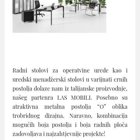
Radni stolovi za operatvine urede kao i
uredski menadžerski stolovi u varijnati crnih
postolja dolaze nam iz talijanske proizvodnje,
našeg partenra LAS MOBILI. Posebno su
atraktivna metalna postolja “O” oblika
trobridnog dizajna. Naravno, kombinacija
mogućih boja postolja i boja radnih ploča
zadovoljava i najzahtjevnije projekte!