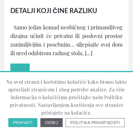
DETALJI KOJI ČINE RAZLIKU
Samo jedan komad neobičnog i primamljivog
dizajna učinit će privatni ili poslovni prostor
zanimljivijim i posebnim… uljepšajte svoj dom
ili ured odabirom radnog stola, […]
Na ovoj stranici koristimo kolačiće kako bismo lakše
upravljali stranicom i zbog potrebe analize. Za više
informacija o kolačićima pročitajte našu Politiku
privatnosti. Nastavljanjem korištenja ove stranice
pristajete na kolačiće.
PRIHVATI
ODBIJ
POLITIKA PRIVATNOSTI