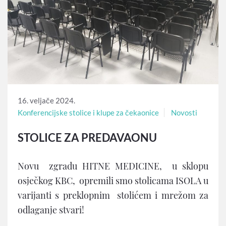
16. veljače 2024.
Konferencijske stolice i klupe za čekaonice
Novosti
STOLICE ZA PREDAVAONU
Novu zgradu HITNE MEDICINE, u sklopu
osječkog KBC, opremili smo stolicama ISOLA u
varijanti s preklopnim stolićem i mrežom za
odlaganje stvari!