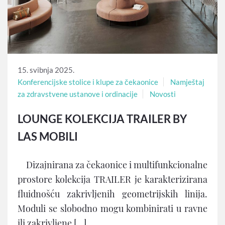
15. svibnja 2025.
Konferencijske stolice i klupe za čekaonice
Namještaj
za zdravstvene ustanove i ordinacije
Novosti
LOUNGE KOLEKCIJA TRAILER BY
LAS MOBILI
Dizajnirana za čekaonice i multifunkcionalne
prostore kolekcija TRAILER je karakterizirana
fluidnošću zakrivljenih geometrijskih linija.
Moduli se slobodno mogu kombinirati u ravne
ili zakrivljene […]