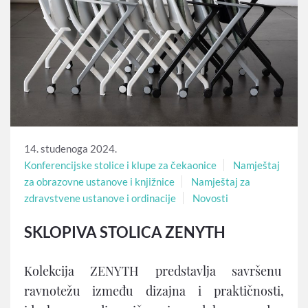
14. studenoga 2024.
Konferencijske stolice i klupe za čekaonice
Namještaj
za obrazovne ustanove i knjižnice
Namještaj za
zdravstvene ustanove i ordinacije
Novosti
SKLOPIVA STOLICA ZENYTH
Kolekcija ZENYTH predstavlja savršenu
ravnotežu između dizajna i praktičnosti,