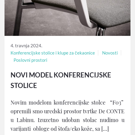
4. travnja 2024.
Konferencijske stolice i klupe za čekaonice
Novosti
Poslovni prostori
NOVI MODEL KONFERENCIJSKE
STOLICE
Novim modelom konferencijske stolce “F03”
opremili smo uredski prostor tvrtke De CONTE
u Labinu. Izuzetno udoban stolac nudimo u
varijanti obloge od štofa/eko kože, sa […]